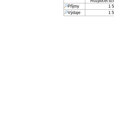
Rozpočet sc
Příjmy
1 
Výdaje
1 