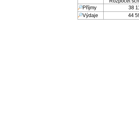
Rozpočet sc
Příjmy
38 1
Výdaje
44 5